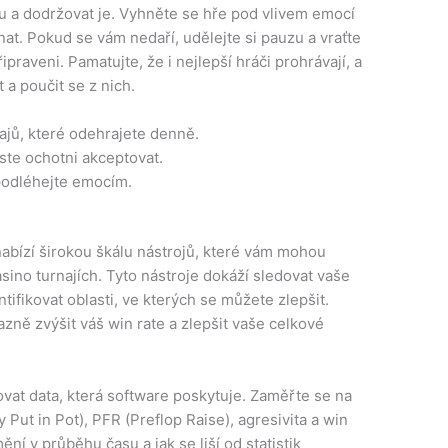
 hru a dodržovat je. Vyhněte se hře pod vlivem emocí
at. Pokud se vám nedaří, udělejte si pauzu a vraťte
ipraveni. Pamatujte, že i nejlepší hráči prohrávají, a
 a poučit se z nich.
ajů, které odehrajete denně.
jste ochotni akceptovat.
podléhejte emocím.
abízí širokou škálu nástrojů, které vám mohou
sino turnajích. Tyto nástroje dokáží sledovat vaše
ntifikovat oblasti, ve kterých se můžete zlepšit.
ně zvýšit váš win rate a zlepšit vaše celkové
ovat data, která software poskytuje. Zaměřte se na
y Put in Pot), PFR (Preflop Raise), agresivita a win
mění v průběhu času a jak se liší od statistik