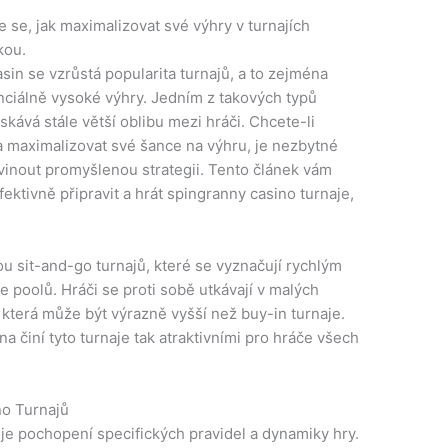
 se, jak maximalizovat své výhry v turnajích
kou.
in se vzrůstá popularita turnajů, a to zejména
enciálně vysoké výhry. Jedním z takových typů
získává stále větší oblibu mezi hráči. Chcete-li
a maximalizovat své šance na výhru, je nezbytné
zvinout promyšlenou strategii. Tento článek vám
ektivně připravit a hrát spingranny casino turnaje,
ou sit-and-go turnajů, které se vyznačují rychlým
oolů. Hráči se proti sobě utkávají v malých
 která může být výrazně vyšší než buy-in turnaje.
na činí tyto turnaje tak atraktivními pro hráče všech
o Turnajů
je pochopení specifických pravidel a dynamiky hry.