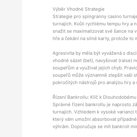
Výběr Vhodné Strategie
Strategie pro spingranny casino turnaje
turnajích. Kvůli rychlému tempu hry a 
snažit se maximalizovat své šance na v
hře a čekání na silné karty, protože to m
Agresivita by měla být vyvážená s disci
vhodné sázet (bet), navyšovat (raise) n
soupeřům a využívat jejich chyb. Pravid
soupeřů může významně zlepšit vaši str
pokročilých nástrojů pro analýzu hry a 
Řízení Bankrollu: Klíč k Dlouhodobém
Správné řízení bankrollu je naprosto 
turnajích. Vzhledem k vysoké varianci t
který vám umožní absorbovat případné pr
výhrám. Doporučuje se mít bankroll mi