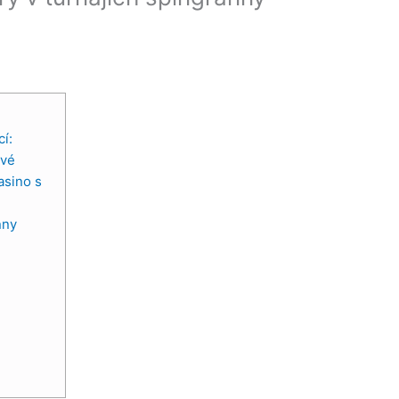
í:
své
asino s
nny