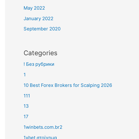
May 2022
January 2022
September 2020
Categories
! Без рубрики
1
10 Best Forex Brokers for Scalping 2026
111
13
17
1winbets.com.br2
1xbet στοίχημα