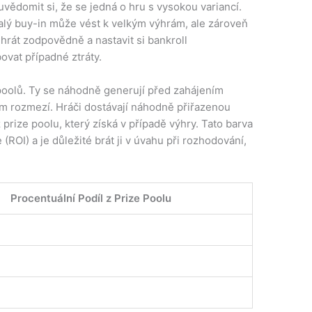
uvědomit si, že se jedná o hru s vysokou variancí.
alý buy-in může vést k velkým výhrám, ale zároveň
é hrát zodpovědně a nastavit si bankroll
vat případné ztráty.
 poolů. Ty se náhodně generují před zahájením
m rozmezí. Hráči dostávají náhodně přiřazenou
 prize poolu, který získá v případě výhry. Tato barva
(ROI) a je důležité brát ji v úvahu při rozhodování,
Procentuální Podíl z Prize Poolu