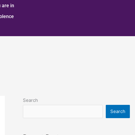
 are in
iolence
Search
Search