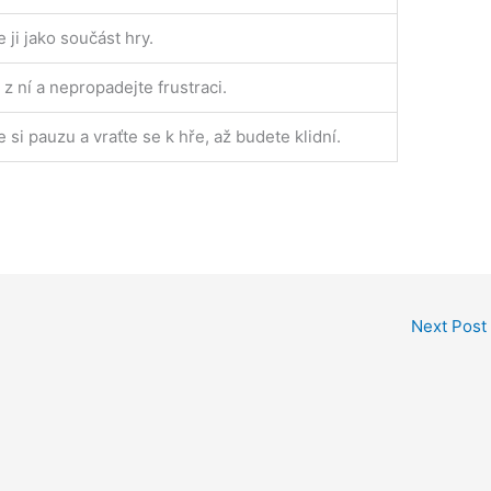
 ji jako součást hry.
 z ní a nepropadejte frustraci.
e si pauzu a vraťte se k hře, až budete klidní.
Next Post