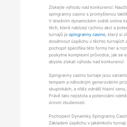
Získejte výhodu nad konkurencí: Naučte
spingranny casino s promyšlenou takti
V dnešním dynamickém světě online kas
těch, které nabízejí rychlou akci a pot
turnajů je
spingranny casino
, který si 
dosáhnout úspěchu v těchto turnajích 
pochopit specifika této formy her a ro
poskytne komplexní průvodce, jak se ef
abyste získali výhodu nad konkurencí.
Spingranny casino turnaje jsou variant
tempem a náhodným generováním prize p
skupinkách, a vítěz odnáší hlavní cenu,
Právě tato nejistota a potenciální odmě
úrovní zkušeností.
Pochopení Dynamiky Spingranny Casin
Základem úspěchu v jakémkoliv turnaji 