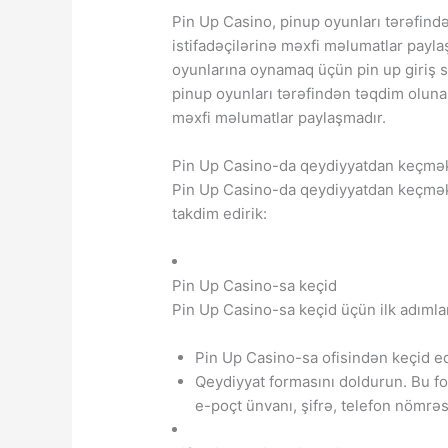
Pin Up Casino, pinup oyunları tərəfind
istifadəçilərinə məxfi məlumatlar payl
oyunlarına oynamaq üçün pin up giriş s
pinup oyunları tərəfindən təqdim olunan
məxfi məlumatlar paylaşmadır.
Pin Up Casino-da qeydiyyatdan keçmə
Pin Up Casino-da qeydiyyatdan keçmək ç
takdim edirik:
Pin Up Casino-sa keçid
Pin Up Casino-sa keçid üçün ilk adımlar
Pin Up Casino-sa ofisindən keçid ed
Qeydiyyat formasını doldurun. Bu fo
e-poçt ünvanı, şifrə, telefon nömrəs