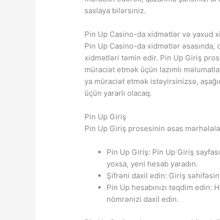
saxlaya bilərsiniz.
Pin Up Casino-da xidmətlər və yaxud x
Pin Up Casino-da xidmətlər əsasında, o
xidmətləri təmin edir. Pin Up Giriş pr
müraciət etmək üçün lazımlı məlumatla
ya müraciət etmək istəyirsinizsə, aşağ
üçün yararlı olacaq.
Pin Up Giriş
Pin Up Giriş prosesinin əsas mərhələlər
Pin Up Giriş: Pin Up Giriş sayfa
yoxsa, yeni hesab yaradın.
Şifrəni daxil edin: Giriş səhifəsin
Pin Up hesabınızı təqdim edin: 
nömrənizi daxil edin.