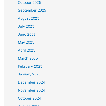
October 2025
September 2025
August 2025
July 2025
June 2025
May 2025
April 2025
March 2025
February 2025
January 2025
December 2024
November 2024
October 2024