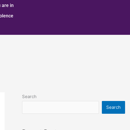
 are in
iolence
Search
Search