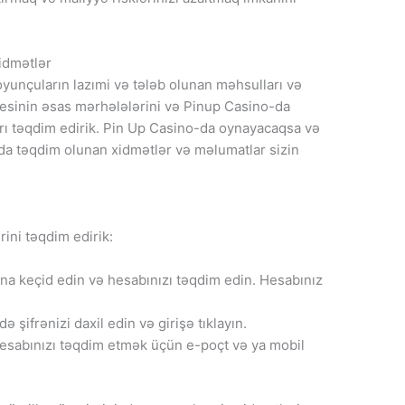
idmətlər
yunçuların lazımi və tələb olunan məhsulları və
osesinin əsas mərhələlərini və Pinup Casino-da
rı təqdim edirik. Pin Up Casino-da oynayacaqsa və
ıda təqdim olunan xidmətlər və məlumatlar sizin
ini təqdim edirik:
sına keçid edin və hesabınızı təqdim edin. Hesabınız
də şifrənizi daxil edin və girişə tıklayın.
Hesabınızı təqdim etmək üçün e-poçt və ya mobil