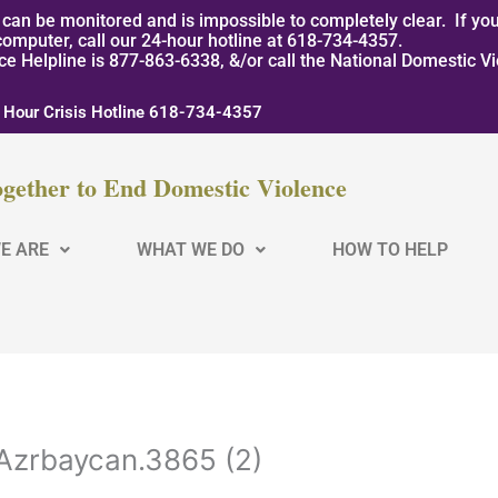
can be monitored and is impossible to completely clear. If you
computer, call our 24-hour hotline at 618-734-4357.
nce Helpline is 877-863-6338, &/or call the National Domestic V
 Hour Crisis Hotline 618-734-4357
gether to End Domestic Violence
E ARE
WHAT WE DO
HOW TO HELP
Azrbaycan.3865 (2)