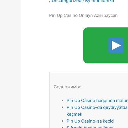
/
Uncategorized
/ By
etomidetka
Pin Up Casino Onlayn Azərbaycan
Содержимое
Pin Up Casino haqqında məlum
Pin Up Casino-da qeydiyyatda
keçmək
Pin Up Casino-sa keçid
Şifrənin təsdiq edilməsi