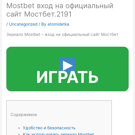
Mostbet вход на официальный
сайт Мостбет.2191
/
Uncategorized
/ By
etomidetka
Зеркало Mostbet – вход на официальный сайт Мостбет
ИГРАТЬ
Содержимое
Удобство и безопасность
Как использовать зеркало Mostbet