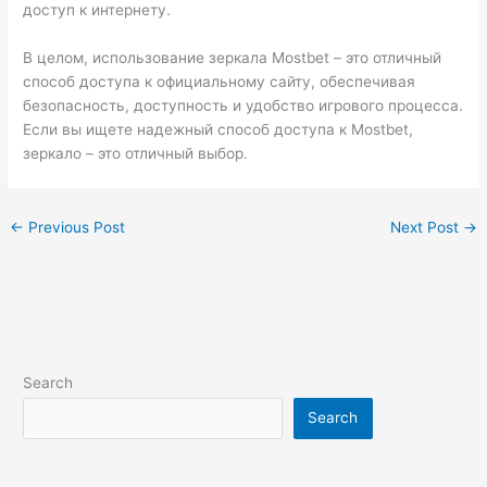
доступ к интернету.
В целом, использование зеркала Mostbet – это отличный
способ доступа к официальному сайту, обеспечивая
безопасность, доступность и удобство игрового процесса.
Если вы ищете надежный способ доступа к Mostbet,
зеркало – это отличный выбор.
←
Previous Post
Next Post
→
Search
Search