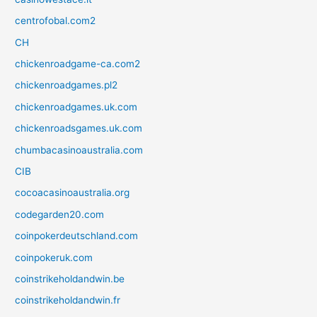
centrofobal.com2
CH
chickenroadgame-ca.com2
chickenroadgames.pl2
chickenroadgames.uk.com
chickenroadsgames.uk.com
chumbacasinoaustralia.com
CIB
cocoacasinoaustralia.org
codegarden20.com
coinpokerdeutschland.com
coinpokeruk.com
coinstrikeholdandwin.be
coinstrikeholdandwin.fr