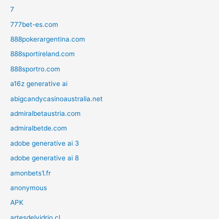
7
777bet-es.com
888pokerargentina.com
888sportireland.com
888sportro.com
a16z generative ai
abigcandycasinoaustralia.net
admiralbetaustria.com
admiralbetde.com
adobe generative ai 3
adobe generative ai 8
amonbets1.fr
anonymous
APK
artesdelvidrio.cl