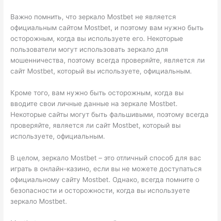
Важно помнить, что зеркало Mostbet не является
официальным сайтом Mostbet, и поэтому вам нужно быть
осторожным, когда вы используете его. Некоторые
пользователи могут использовать зеркало для
мошенничества, поэтому всегда проверяйте, является ли
сайт Mostbet, который вы используете, официальным.
Кроме того, вам нужно быть осторожным, когда вы
вводите свои личные данные на зеркале Mostbet.
Некоторые сайты могут быть фальшивыми, поэтому всегда
проверяйте, является ли сайт Mostbet, который вы
используете, официальным.
В целом, зеркало Mostbet – это отличный способ для вас
играть в онлайн-казино, если вы не можете доступаться
официальному сайту Mostbet. Однако, всегда помните о
безопасности и осторожности, когда вы используете
зеркало Mostbet.