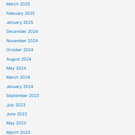
March 2025
February 2025
January 2025
December 2024
November 2024
October 2024
August 2024
May 2024
March 2024
January 2024
September 2023
July 2023
June 2023
May 2023
March 2023