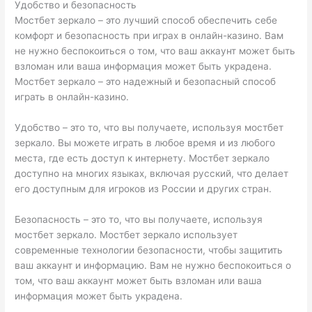
Удобство и безопасность
Мостбет зеркало – это лучший способ обеспечить себе
комфорт и безопасность при играх в онлайн-казино. Вам
не нужно беспокоиться о том, что ваш аккаунт может быть
взломан или ваша информация может быть украдена.
Мостбет зеркало – это надежный и безопасный способ
играть в онлайн-казино.
Удобство – это то, что вы получаете, используя мостбет
зеркало. Вы можете играть в любое время и из любого
места, где есть доступ к интернету. Мостбет зеркало
доступно на многих языках, включая русский, что делает
его доступным для игроков из России и других стран.
Безопасность – это то, что вы получаете, используя
мостбет зеркало. Мостбет зеркало использует
современные технологии безопасности, чтобы защитить
ваш аккаунт и информацию. Вам не нужно беспокоиться о
том, что ваш аккаунт может быть взломан или ваша
информация может быть украдена.