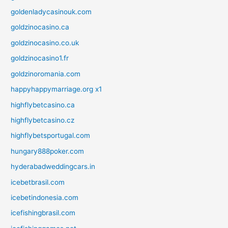
goldenladycasinouk.com
goldzinocasino.ca
goldzinocasino.co.uk
goldzinocasino1.fr
goldzinoromania.com
happyhappymarriage.org x1
highflybetcasino.ca
highflybetcasino.cz
highflybetsportugal.com
hungary888poker.com
hyderabadweddingcars.in
icebetbrasil.com
icebetindonesia.com
icefishingbrasil.com